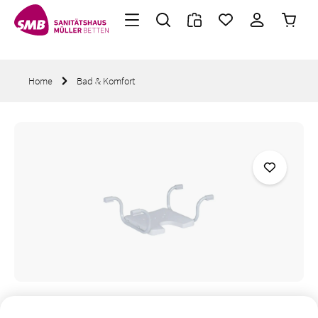
Warenk
Zum Hauptinhalt springen
Home
Bad & Komfort
Bildergalerie überspringen