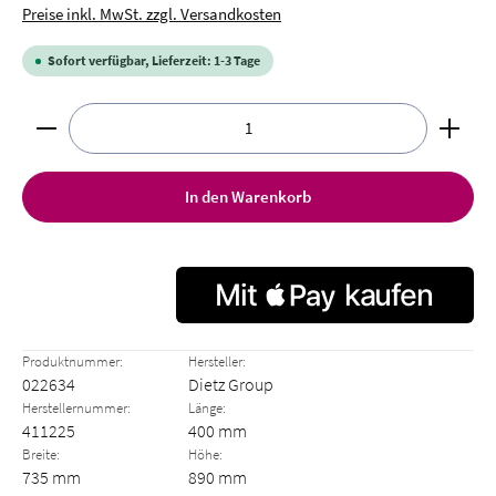
Preise inkl. MwSt. zzgl. Versandkosten
Sofort verfügbar, Lieferzeit: 1-3 Tage
Produkt Anzahl: Gib den gewünschten Wert ein oder benut
In den Warenkorb
Produktnummer:
Hersteller:
022634
Dietz Group
Herstellernummer:
Länge:
411225
400 mm
Breite:
Höhe:
735 mm
890 mm