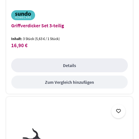
Griffverdicker Set 3-teilig
Inhalt:
3 Stück
(5,63 € / 1 Stück)
16,90 €
Regulärer Preis:
Details
Zum Vergleich hinzufügen