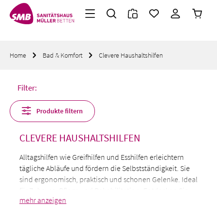
Warenk
Zum Hauptinhalt springen
Home
Bad & Komfort
Clevere Haushaltshilfen
Filter:
Produkte filtern
CLEVERE HAUSHALTSHILFEN
Alltagshilfen wie Greifhilfen und Esshilfen erleichtern
tägliche Abläufe und fördern die Selbstständigkeit. Sie
sind ergonomisch, praktisch und schonen Gelenke. Ideal
für Zuhause, Pflege und Rehabilitation. Entdecken Sie
jetzt unsere Auswahl an hochwertigen Alltagshilfen und
finden Sie die passende Unterstützung für Ihre