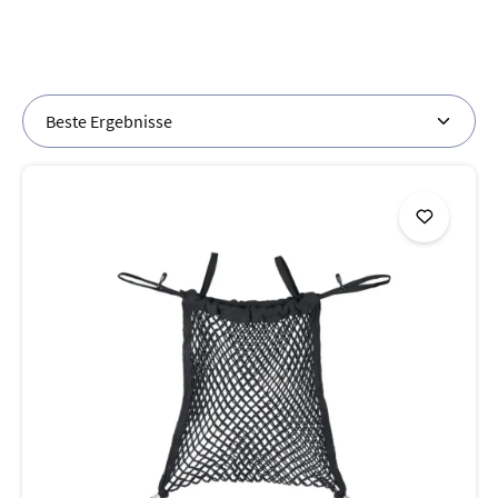
unserem Sortiment finden Sie hochwertige Ergänzungen
für manuelle Rollstühle, Elektrorollstühle und
Leichtgewichtsmodelle.