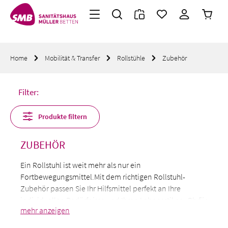
Warenk
Zum Hauptinhalt springen
Home
Mobilität & Transfer
Rollstühle
Zubehör
Filter:
Produkte filtern
ZUBEHÖR
Ein Rollstuhl ist weit mehr als nur ein
Fortbewegungsmittel.
Mit dem richtigen Rollstuhl-
Zubehör passen Sie Ihr Hilfsmittel perfekt an Ihre
individuellen Bedürfnisse und Ihren Lebensstil an. Ob für
mehr Bequemlichkeit bei langen Fahrten, zusätzlichen
Stauraum oder erhöhte Sicherheit im Straßenverkehr: In