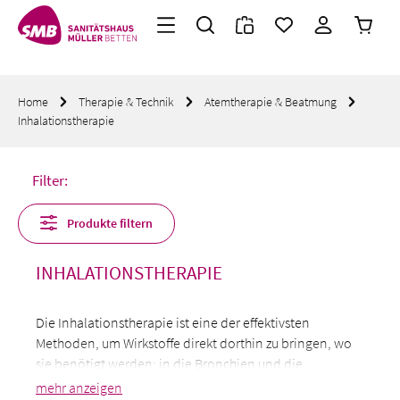
Warenk
Zum Hauptinhalt springen
Home
Therapie & Technik
Atemtherapie & Beatmung
Inhalationstherapie
Filter:
Produkte filtern
INHALATIONSTHERAPIE
Die Inhalationstherapie ist eine der effektivsten
Methoden, um Wirkstoffe direkt dorthin zu bringen, wo
sie benötigt werden: in die Bronchien und die
Lunge.
Hier finden Sie eine umfassende Auswahl an