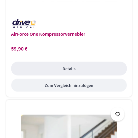
AirForce One Kompressorvernebler
59,90 €
Regulärer Preis:
Details
Zum Vergleich hinzufügen