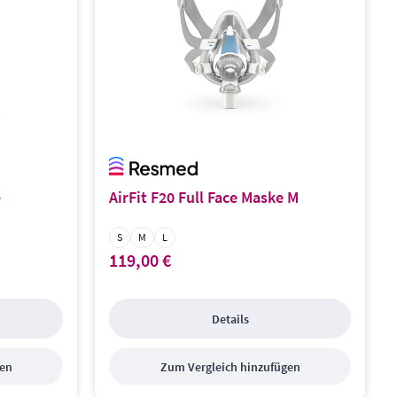
e
AirFit F20 Full Face Maske M
Größe:
S
M
L
119,00 €
Regulärer Preis:
Details
gen
Zum Vergleich hinzufügen