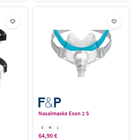
Nasalmaske Eson 2 S
Größe:
S
M
L
64,90 €
Regulärer Preis: