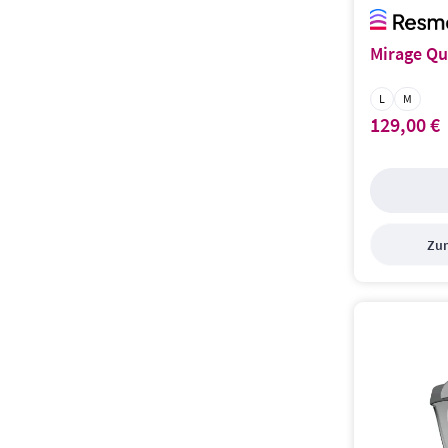
Mirage Qu
Masken Grö
L
M
129,00 €
Regulärer Prei
Zum