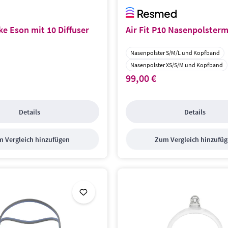
e Eson mit 10 Diffuser
Air Fit P10 Nasenpolster
ße:
Maskenset:
Nasenpolster S/M/L und Kopfband
Nasenpolster XS/S/M und Kopfband
99,00 €
s:
Regulärer Preis:
Details
Details
 Vergleich hinzufügen
Zum Vergleich hinzufü