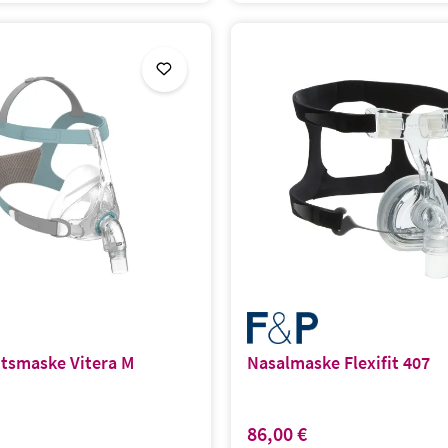
htsmaske Vitera M
Nasalmaske Flexifit 407
86,00 €
s:
Regulärer Preis: