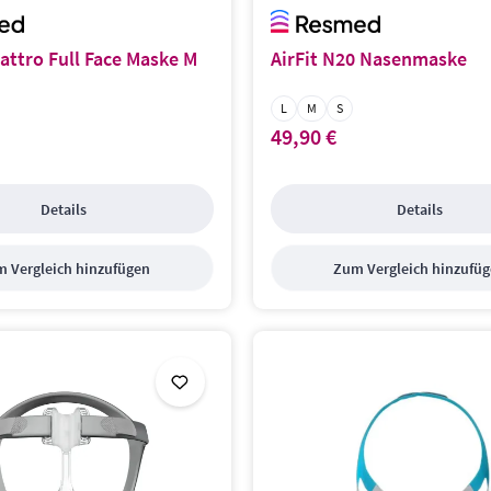
attro Full Face Maske M
AirFit N20 Nasenmaske
ße:
Masken Größe:
L
M
S
49,90 €
s:
Regulärer Preis:
Details
Details
 Vergleich hinzufügen
Zum Vergleich hinzufü