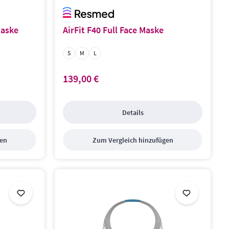
maske
AirFit F40 Full Face Maske
Größe:
S
M
L
139,00 €
Regulärer Preis:
Details
gen
Zum Vergleich hinzufügen