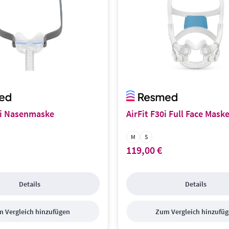
0i Nasenmaske
AirFit F30i Full Face Mask
ße:
Masken Größe:
M
S
119,00 €
s:
Regulärer Preis:
Details
Details
 Vergleich hinzufügen
Zum Vergleich hinzufü