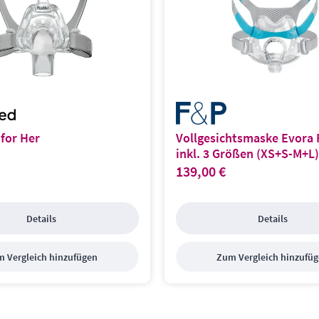
 for Her
Vollgesichtsmaske Evora 
inkl. 3 Größen (XS+S-M+L)
139,00 €
s:
Regulärer Preis:
Details
Details
 Vergleich hinzufügen
Zum Vergleich hinzufü