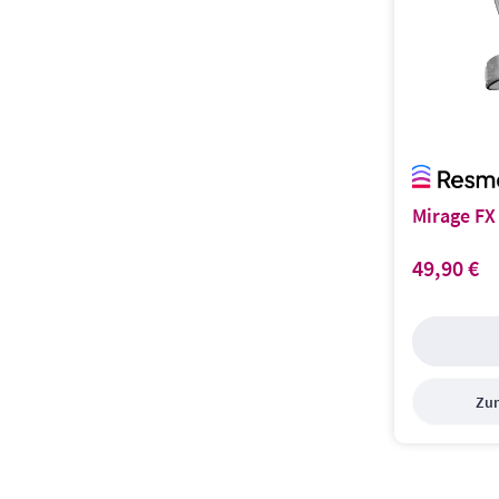
Mirage FX
49,90 €
Regulärer Prei
Zum