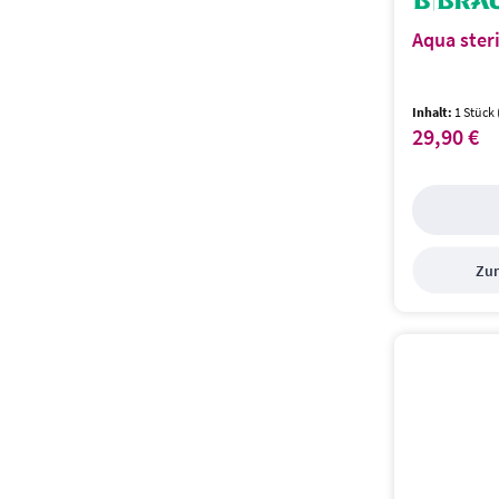
Aqua ster
Inhalt:
1 Stück
29,90 €
Regulärer Prei
Zum