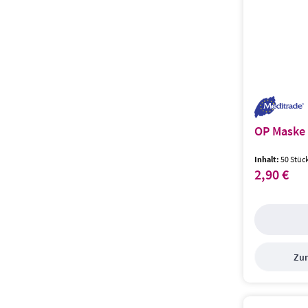
OP Maske 
Inhalt:
50 Stüc
2,90 €
Regulärer Prei
Zum