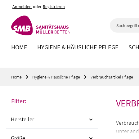
Anmelden
oder
Registrieren
m Hauptinhalt springen
Zur Suche springen
Zur Hauptnavigation springen
HOME
HYGIENE & HÄUSLICHE PFLEGE
SCH
Home
Hygiene & Häusliche Pflege
Verbrauchsartikel Pflege
Filter:
VERB
Hersteller
Verbrauch
unter and
Größe