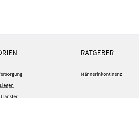
ORIEN
RATGEBER
Versorgung
Männerinkontinenz
 Liegen
 Transfer
 Technik
ort