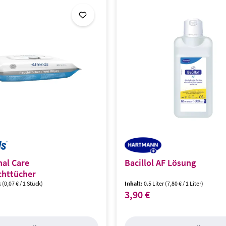
nal Care
Bacillol AF Lösung
chttücher
k
(0,07 € / 1 Stück)
Inhalt:
0.5 Liter
(7,80 € / 1 Liter)
3,90 €
s:
Regulärer Preis: