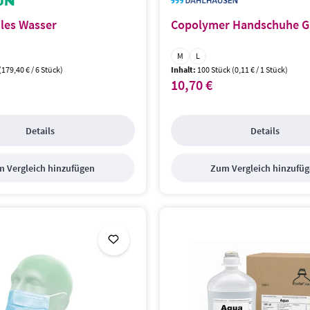
iles Wasser
Copolymer Handschuhe G
Größe:
M
L
(179,40 € / 6 Stück)
Inhalt:
100 Stück
(0,11 € / 1 Stück)
10,70 €
s:
Regulärer Preis:
Details
Details
 Vergleich hinzufügen
Zum Vergleich hinzufü