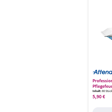
Professio
Pflegefeu
Inhalt:
80 Stüc
5,90 €
Regulärer Prei