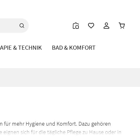
Warenkor
APIE & TECHNIK
BAD & KOMFORT
rgen für mehr Hygiene und Komfort. Dazu gehören
ignen sich für die tägliche Pflege zu Hause oder in