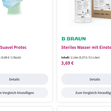
Suavel Protec
Steriles Wasser mit Einst
k
(0,06 € / 1 Stück)
Inhalt:
1 Liter
(0,37 € / 0.1 Liter)
3,69 €
s:
Regulärer Preis:
Details
Details
 Vergleich hinzufügen
Zum Vergleich hinzufü