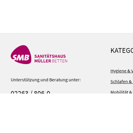
KATEG
Hygiene & 
Unterstützung und Beratung unter:
Schlafen &
02263 / 806-0
Mobilität &
Therapie &
Mo-Fr, 08:00 - 17:00 Uhr
Bad & Komf
Oder über unser
Kontaktformular
.