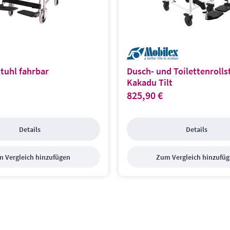
stuhl fahrbar
Dusch- und Toilettenrolls
Kakadu Tilt
825,90 €
s:
Regulärer Preis:
Details
Details
 Vergleich hinzufügen
Zum Vergleich hinzufü