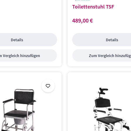
Toilettenstuhl TSF
489,00 €
s:
Regulärer Preis:
Details
Details
 Vergleich hinzufügen
Zum Vergleich hinzufü