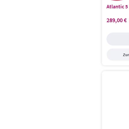
Atlantic 5
289,00 €
Regulärer Prei
Zum