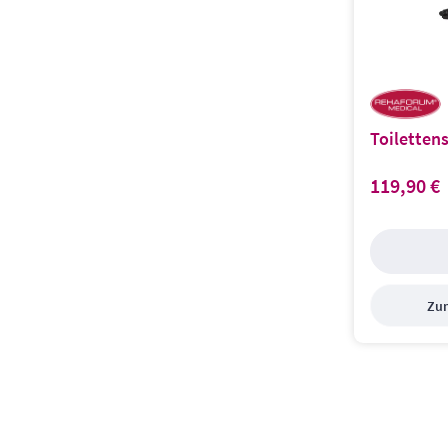
Toiletten
119,90 €
Regulärer Prei
Zum