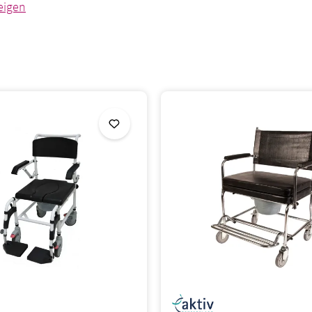
swahl an hochwertigen Dusch- und Toilettenrollstühlen und f
se.