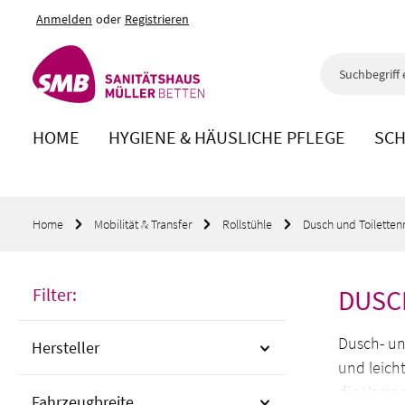
Anmelden
oder
Registrieren
m Hauptinhalt springen
Zur Suche springen
Zur Hauptnavigation springen
HOME
HYGIENE & HÄUSLICHE PFLEGE
SCH
Home
Mobilität & Transfer
Rollstühle
Dusch und Toilettenr
Filter:
DUSC
Dusch- und
Hersteller
und leich
die Verso
Fahrzeugbreite