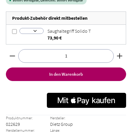
Sofort verfügbar, Lieferzeit: Sofort verfügbar
Produkt-Zubehör direkt mitbestellen
Saughaltegriff Solido T
73,90 €
Produkt Anzahl: Gib den gewünschten Wert ein oder benut
In den Warenkorb
Produktnummer:
Hersteller:
022629
Dietz Group
Herstellernummer:
Länge: