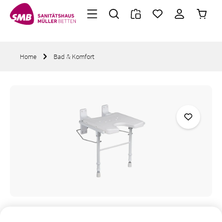
Warenk
Zum Hauptinhalt springen
Home
Bad & Komfort
Bildergalerie überspringen