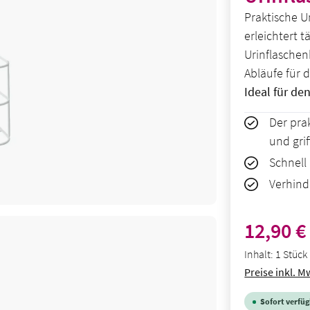
Praktische Un
erleichtert t
Urinflaschen
Abläufe für d
Ideal für de
Der prak
und gri
Schnell
Verhind
Regulärer Pre
12,90 €
Inhalt:
1 Stück
Preise inkl. M
Sofort verfügb