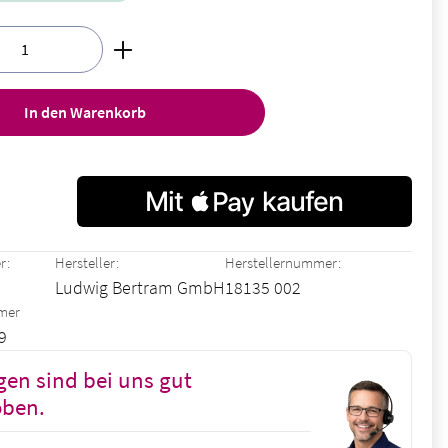
nzahl: Gib den gewünschten Wert ein oder ben
In den Warenkorb
r:
Hersteller:
Herstellernummer:
Ludwig Bertram GmbH
18135 002
mmer
9
gen sind bei uns gut
oben.