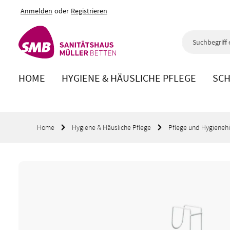
Anmelden
oder
Registrieren
m Hauptinhalt springen
Zur Suche springen
Zur Hauptnavigation springen
HOME
HYGIENE & HÄUSLICHE PFLEGE
SCH
Home
Hygiene & Häusliche Pflege
Pflege und Hygienehi
Bildergalerie überspringen