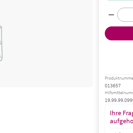
Produkt A
Produktnumme
013657
Hilfsmittelnu
19.99.99.099
Ihre Fra
aufgeh