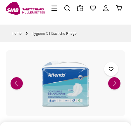
Warenk
Zum Hauptinhalt springen
Home
Hygiene & Häusliche Pflege
Bildergalerie überspringen