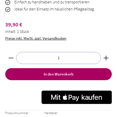
Einfach zu handhaben und zu transportieren
Ideal für den Einsatz im häuslichen Pflegealltag
Regulärer Preis:
39,90 €
Inhalt:
1 Stück
Preise inkl. MwSt. zzgl. Versandkosten
Produkt Anzahl: Gib den gewünschten Wert ein oder benut
In den Warenkorb
Produktnummer:
Hersteller: