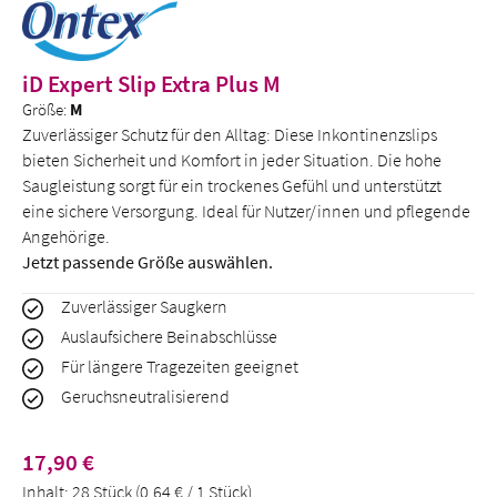
iD Expert Slip Extra Plus M
Größe:
M
Zuverlässiger Schutz für den Alltag: Diese Inkontinenzslips
bieten Sicherheit und Komfort in jeder Situation. Die hohe
Saugleistung sorgt für ein trockenes Gefühl und unterstützt
eine sichere Versorgung. Ideal für Nutzer/innen und pflegende
Angehörige.
Jetzt passende Größe auswählen.
Zuverlässiger Saugkern
Auslaufsichere Beinabschlüsse
Für längere Tragezeiten geeignet
Geruchsneutralisierend
Regulärer Preis:
17,90 €
Inhalt:
28 Stück
(0,64 € / 1 Stück)