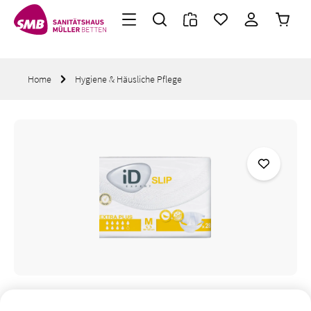
Warenk
Zum Hauptinhalt springen
Home
Hygiene & Häusliche Pflege
Bildergalerie überspringen