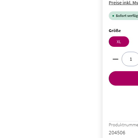
Preise inkl. M
Sofort verfügb
auswähl
Größe
XL
Produkt A
Produktnumme
204506