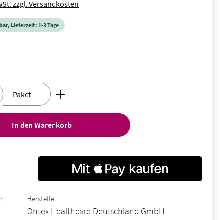
wSt. zzgl. Versandkosten
ar, Lieferzeit: 1-3 Tage
en
nzahl: Gib den gewünschten Wert ein oder ben
Paket
In den Warenkorb
r:
Hersteller:
Ontex Healthcare Deutschland GmbH