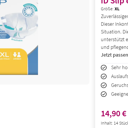
iD Slip 
Größe:
XL
Zuverlässiger
Dieser Inkon
Situation. D
unterstützt e
und pflegen
Jetzt passe
Sehr ho
Auslauf
Geruchs
Geeigne
Regulärer Pre
14,90 €
Inhalt:
14 Stü