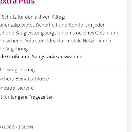
extra Plus
 Schutz für den aktiven Alltag:
tinenzslip bietet Sicherheit und Komfort in jeder
ie hohe Saugleistung sorgt für ein trockenes Gefühl und
in sicheres Auftreten. Ideal für mobile Nutzer:innen
de Angehörige.
nde Größe und Saugstärke auswählen.
he Saugleistung
sichere Beinabschlüsse
neutralisierend
t für längere Tragezeiten
is:
ck
(1,06 € / 1 Stück)