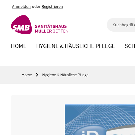
Anmelden
oder
Registrieren
m Hauptinhalt springen
Zur Suche springen
Zur Hauptnavigation springen
HOME
HYGIENE & HÄUSLICHE PFLEGE
SCH
Home
Hygiene & Häusliche Pflege
Bildergalerie überspringen