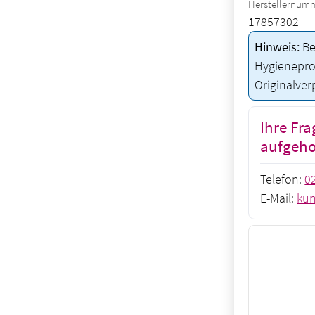
Herstellernum
17857302
Hinweis:
Be
Hygieneprod
Originalve
Ihre Fra
aufgeh
Telefon:
0
E-Mail:
kun