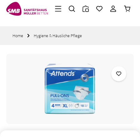
Warenk
Zum Hauptinhalt springen
Home
Hygiene & Häusliche Pflege
Bildergalerie überspringen