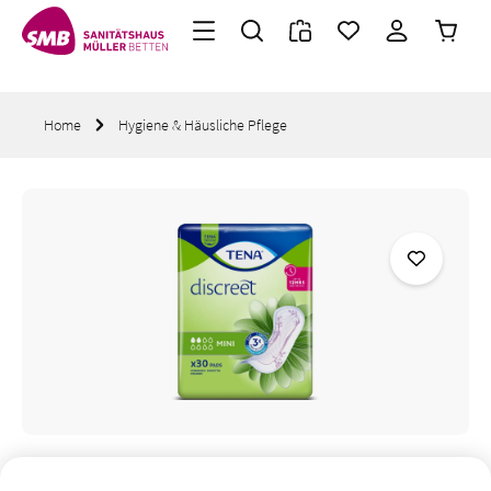
Warenk
Zum Hauptinhalt springen
Home
Hygiene & Häusliche Pflege
Bildergalerie überspringen