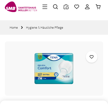
Warenk
Zum Hauptinhalt springen
Home
Hygiene & Häusliche Pflege
Bildergalerie überspringen