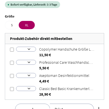
Sofort verfügbar, Lieferzeit: 1-3 Tage
auswählen
Größe
S
XL
(Diese Option ist zurzeit nicht verfügbar.)
Produkt-Zubehör direkt mitbestellen
Copolymer Handschuhe Größe L Größe: L
11,50 €
Professional Care Waschhandschuhe
5,50 €
Aseptoman Desinfektionsmittel
4,49 €
Classic Bed Basic Krankenunterlagen
28,90 €
Produkt Anzahl: Gib den gewünschten Wert ein oder benut