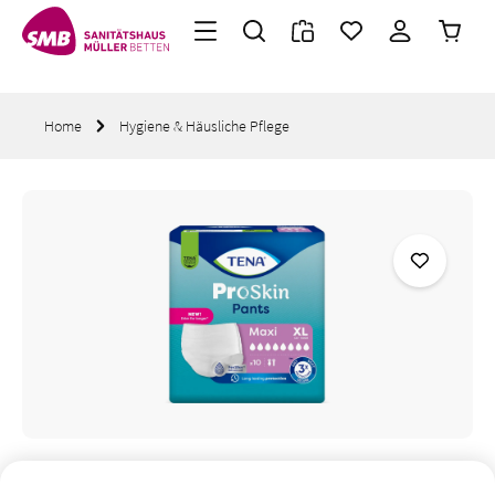
Warenk
Zum Hauptinhalt springen
Home
Hygiene & Häusliche Pflege
Bildergalerie überspringen