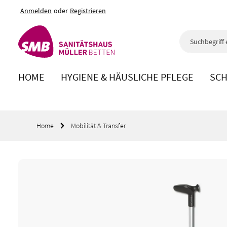
Anmelden
oder
Registrieren
m Hauptinhalt springen
Zur Suche springen
Zur Hauptnavigation springen
HOME
HYGIENE & HÄUSLICHE PFLEGE
SCH
Home
Mobilität & Transfer
Bildergalerie überspringen