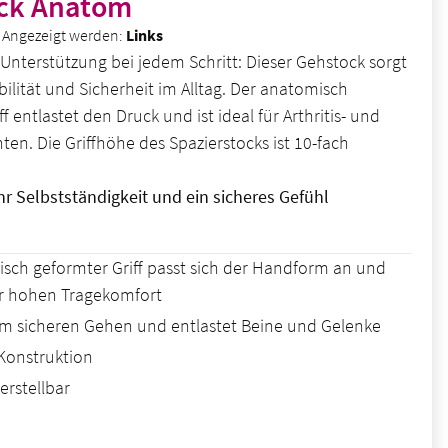
ck Anatom
ht Angezeigt werden:
Links
 Unterstützung bei jedem Schritt: Dieser Gehstock sorgt
bilität und Sicherheit im Alltag. Der anatomisch
f entlastet den Druck und ist ideal für Arthritis- und
ten. Die Griffhöhe des Spazierstocks ist 10-fach
hr Selbstständigkeit und ein sicheres Gefühl
sch geformter Griff passt sich der Handform an und
ür hohen Tragekomfort
eim sicheren Gehen und entlastet Beine und Gelenke
 Konstruktion
rstellbar
is: