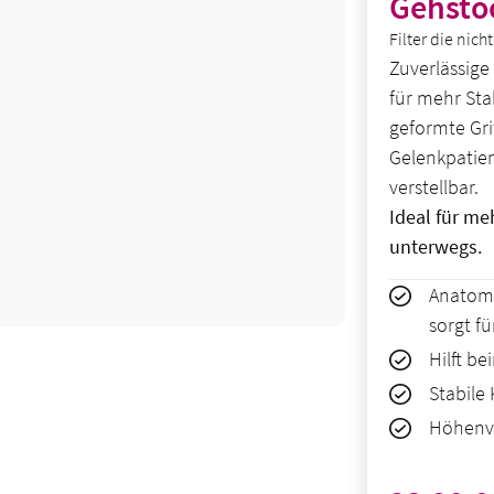
Gehsto
Filter die nic
Zuverlässige
für mehr Sta
geformte Grif
Gelenkpatien
verstellbar.
Ideal für me
unterwegs.
Anatomi
sorgt f
Hilft b
Stabile
Höhenve
Regulärer Pre