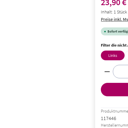
23,90 €
Inhalt:
1 Stück
Preise inkl. M
Sofort verfügb
Filter die nich
Links
Produkt A
Produktnumme
117446
Herstellernum