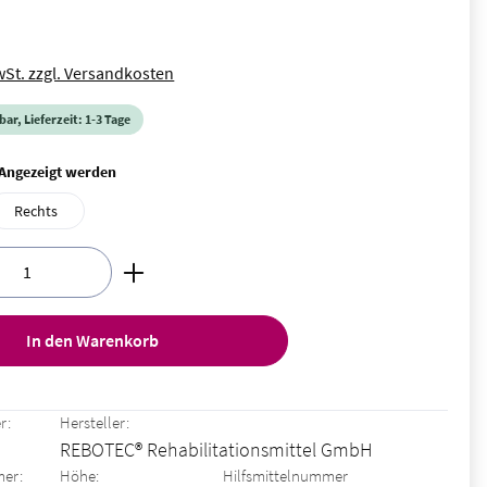
wSt. zzgl. Versandkosten
ar, Lieferzeit: 1-3 Tage
auswählen
t Angezeigt werden
Rechts
nzahl: Gib den gewünschten Wert ein oder ben
In den Warenkorb
r:
Hersteller:
REBOTEC® Rehabilitationsmittel GmbH
mer:
Höhe:
Hilfsmittelnummer