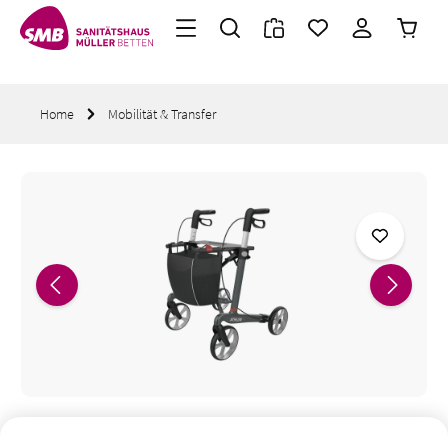
Warenk
Zum Hauptinhalt springen
Home
Mobilität & Transfer
Bildergalerie überspringen