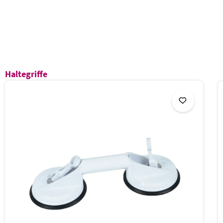
Produktgalerie überspringen
Haltegriffe