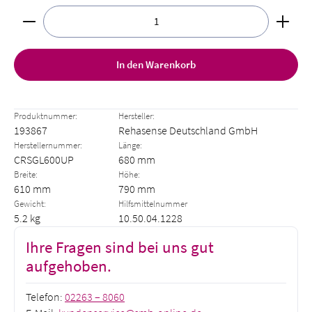
Produkt Anzahl: Gib den gewünschten Wert ein oder benut
In den Warenkorb
Produktnummer:
Hersteller:
193867
Rehasense Deutschland GmbH
Herstellernummer:
Länge:
CRSGL600UP
680 mm
Breite:
Höhe:
610 mm
790 mm
Gewicht:
Hilfsmittelnummer
5.2 kg
10.50.04.1228
Ihre Fragen sind bei uns gut
aufgehoben.
Telefon:
02263 – 8060