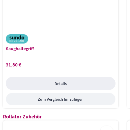
Saughaltegriff
31,80 €
Regulärer Preis:
Details
Zum Vergleich hinzufügen
Produktgalerie überspringen
Rollator Zubehör