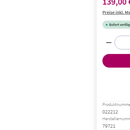
139,00 
Preise inkl. M
Sofort verfügb
Produkt A
Produktnumme
022212
Herstellernum
79721