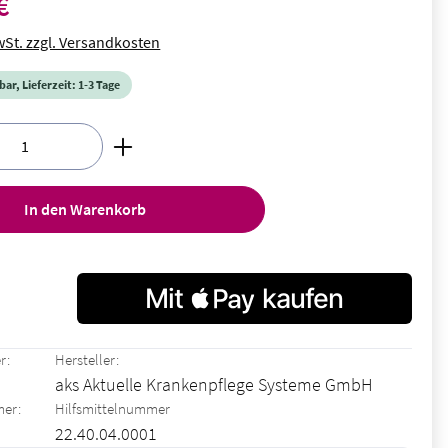
€
wSt. zzgl. Versandkosten
ar, Lieferzeit: 1-3 Tage
nzahl: Gib den gewünschten Wert ein oder ben
In den Warenkorb
r:
Hersteller:
aks Aktuelle Krankenpflege Systeme GmbH
mer:
Hilfsmittelnummer
22.40.04.0001