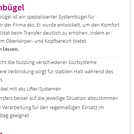
mbügel
gel ist ein spezialisierter Systembügel für
ter der Firma aks. Er wurde entwickelt, um den Komfort
ilität beim Transfer deutlich zu erhöhen, indem er
m Oberkörper- und Kopfbereich bietet.
n lassen.
cht die Nutzung verschiedener Gurtsysteme
here Verbindung sorgt für stabilen Halt während des
rs
bel mit aks Lifter-Systemen
ansfers besser auf die jeweilige Situation abzustimmen
 Verarbeitung für den regelmäßigen Einsatz im
lltag geeignet
is: