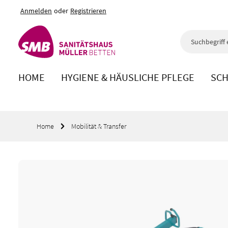
Anmelden
oder
Registrieren
m Hauptinhalt springen
Zur Suche springen
Zur Hauptnavigation springen
HOME
HYGIENE & HÄUSLICHE PFLEGE
SCH
Home
Mobilität & Transfer
Bildergalerie überspringen