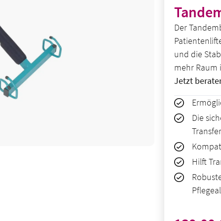
Tande
Der Tandembü
Patientenlif
und die Stab
mehr Raum i
Jetzt berate
Ermögli
Die sic
Transfe
Kompati
Hilft Tr
Robuste
Pflegea
Regulärer Pre