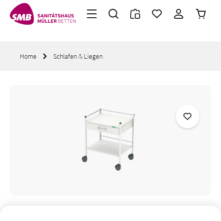
Warenk
Zum Hauptinhalt springen
Home
Schlafen & Liegen
Bildergalerie überspringen