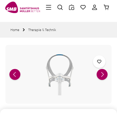
Warenk
Zum Hauptinhalt springen
Home
Therapie & Technik
Bildergalerie überspringen