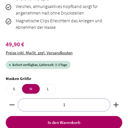
Weiches, atmungsaktives Kopfband sorgt für
angenehmen Halt ohne Druckstellen
Magnetische Clips Erleichtern das Anlegen und
Abnehmen der Maske
Regulärer Preis:
49,90 €
Preise inkl. MwSt. zzgl. Versandkosten
Sofort verfügbar, Lieferzeit: 1-3 Tage
auswählen
Masken Größe
S
M
L
Produkt Anzahl: Gib den gewünschten Wert ein oder benut
In den Warenkorb