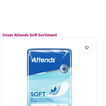
Produktgalerie überspringen
Unser Attends Soft Sortiment