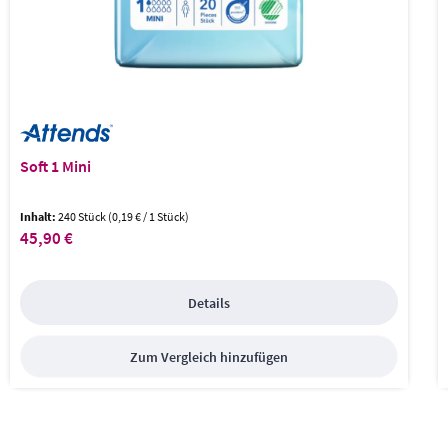
Soft 1 Mini
Inhalt:
240 Stück
(0,19 € / 1 Stück)
45,90 €
Regulärer Preis:
Details
Zum Vergleich hinzufügen