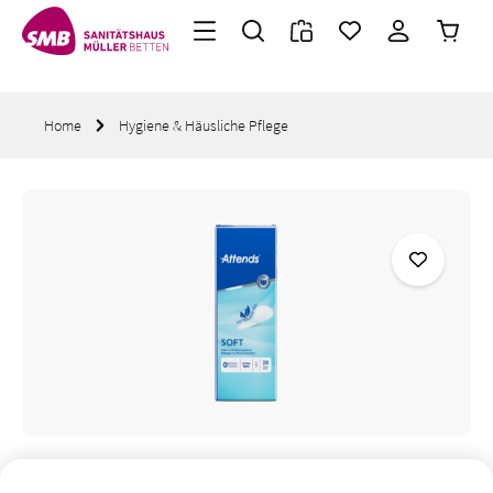
Warenk
Zum Hauptinhalt springen
Home
Hygiene & Häusliche Pflege
Bildergalerie überspringen