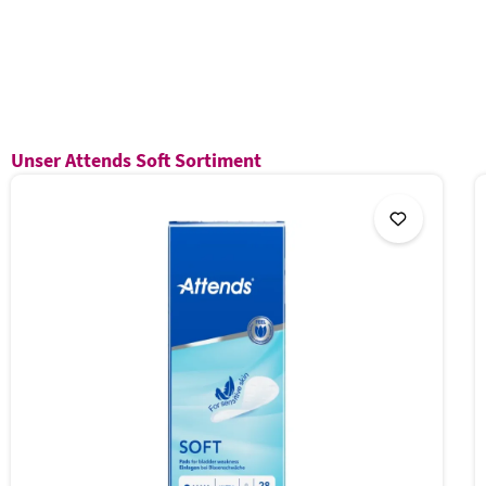
Produktgalerie überspringen
Unser Attends Soft Sortiment