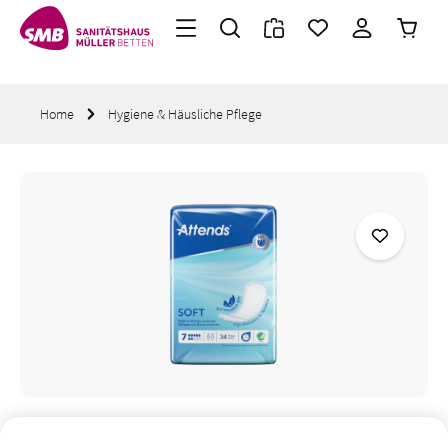
Warenk
Zum Hauptinhalt springen
Home
Hygiene & Häusliche Pflege
Bildergalerie überspringen